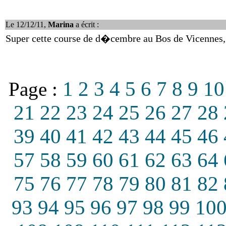
Le 12/12/11,
Marina
a écrit :
Super cette course de d�cembre au Bos de Vicennes,
1
2
3
4
5
6
7
8
9
10
Page :
21
22
23
24
25
26
27
28
39
40
41
42
43
44
45
46
57
58
59
60
61
62
63
64
75
76
77
78
79
80
81
82
93
94
95
96
97
98
99
10