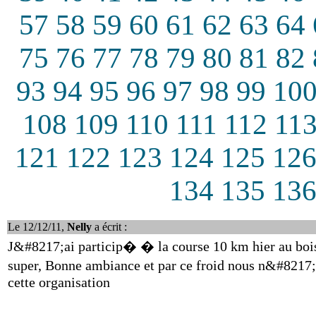
57
58
59
60
61
62
63
64
75
76
77
78
79
80
81
82
93
94
95
96
97
98
99
10
108
109
110
111
112
11
121
122
123
124
125
12
134
135
13
Le 12/12/11,
Nelly
a écrit :
J&#8217;ai particip� � la course 10 km hier au boi
super, Bonne ambiance et par ce froid nous n&#8217;
cette organisation