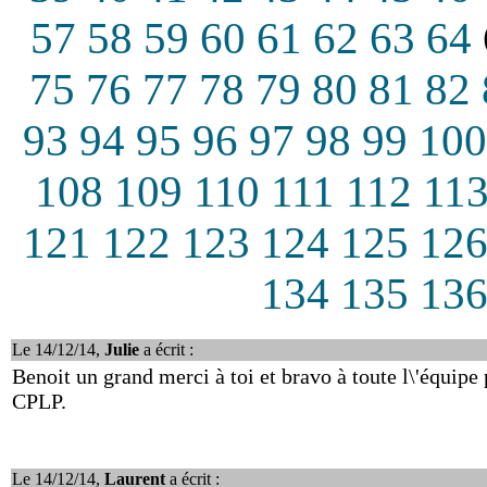
57
58
59
60
61
62
63
64
75
76
77
78
79
80
81
82
93
94
95
96
97
98
99
100
108
109
110
111
112
11
121
122
123
124
125
12
134
135
13
Le 14/12/14,
Julie
a écrit :
Benoit un grand merci à toi et bravo à toute l\'équipe
CPLP.
Le 14/12/14,
Laurent
a écrit :