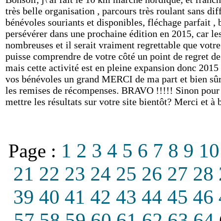
très belle organisation , parcours très roulant sans di
bénévoles souriants et disponibles, fléchage parfait , 
persévérer dans une prochaine édition en 2015, car l
nombreuses et il serait vraiment regrettable que votre
puisse comprendre de votre côté un point de regret de
mais cette activité est en pleine expansion donc 2015 
vos bénévoles un grand MERCI de ma part et bien sûr 
les remises de récompenses. BRAVO !!!!! Sinon pour ê
mettre les résultats sur votre site bientôt? Merci et 
1
2
3
4
5
6
7
8
9
10
Page :
21
22
23
24
25
26
27
28
39
40
41
42
43
44
45
46
57
58
59
60
61
62
63
64