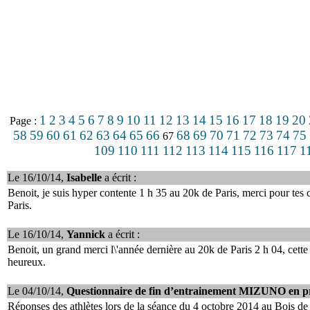
1
2
3
4
5
6
7
8
9
10
11
12
13
14
15
16
17
18
19
20
Page :
58
59
60
61
62
63
64
65
66
68
69
70
71
72
73
74
75
67
109
110
111
112
113
114
115
116
117
1
Le 16/10/14,
Isabelle
a écrit :
Benoit, je suis hyper contente 1 h 35 au 20k de Paris, merci pour tes c
Paris.
Le 16/10/14,
Yannick
a écrit :
Benoit, un grand merci l\'année dernière au 20k de Paris 2 h 04, cette a
heureux.
Le 04/10/14,
Questionnaire de fin d’entrainement MIZUNO en pr
Réponses des athlètes lors de la séance du 4 octobre 2014 au Bois de