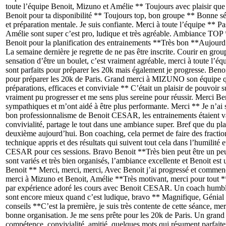
toute l’équipe Benoit, Mizuno et Amélie ** Toujours avec plaisir que
Benoit pour ta disponibilité ** Toujours top, bon groupe ** Bonne sé
et préparation mentale. Je suis confiante. Merci à toute l’équipe ** Pas
Amélie sont super c’est pro, ludique et très agréable. Ambiance TOP 
Benoit pour la planification des entrainements **Très bon **Aujourd’
La semaine dernière je regrette de ne pas être inscrite. Courir en grou
sensation d’être un boulet, c’est vraiment agréable, merci à toute 
sont parfaits pour préparer les 20k mais également je progresse. Benoit
pour préparer les 20k de Paris. Grand merci à MIZUNO son équipe qui
préparations, efficaces et conviviale ** C’était un plaisir de pouvoir 
vraiment pu progresser et me sens plus sereine pour réussir. Merci B
sympathiques et m’ont aidé à être plus performante. Merci ** Je n’ai 
bon professionnalisme de Benoit CESAR, les entrainements étaient var
convivialité, partage le tout dans une ambiance super. Bref que du pla
deuxième aujourd’hui. Bon coaching, cela permet de faire des fractionne
technique appris et des résultats qui suivent tout cela dans l’humilité
CESAR pour ces sessions. Bravo Benoit **Très bien peut être un peu
sont variés et très bien organisés, l’ambiance excellente et Benoit est
Benoit ** Merci, merci, merci, Avec Benoit j’ai progressé et commence 
merci à Mizuno et Benoit, Amélie **Très motivant, merci pour tout ** 
par expérience adoré les cours avec Benoit CESAR. Un coach humble, a
sont encore mieux quand c’est ludique, bravo ** Magnifique, Génial
conseils **C’est la première, je suis très contente de cette séance, m
bonne organisation. Je me sens prête pour les 20k de Paris. Un grand 
compétence, convivialité, amitié, quelques mots qui résument parfa