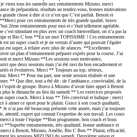
 je viens tous les samedis aux entrainements Mizuno, merci
ance de préparation, résultats au rendez-vous, bonnes motivations
 grande chose à dire si ce n’est que C’est parfait. Benoit et
**Merci pour ces entrainements de très grande qualité, bravo
hui 2ème entrainements pour moi et c’était tellement agréable.
pe c’est stimulant en plus avec un coach bienveillant, on n’a pas la
l’équipe et Bio C bon **En un mot TOPISSIME ! Ces entrainements
 est un super coach et je ne verrais d’autre qui pouvait l’égaler
 est super, à refaire avec plus de séances. **Excellentes
suivre un plan d’entrainement préparer exprès pour la course. J’ai
enoit et merci Mizuno **Les sessions sont motivantes,
suivi que deux sessions mais j’ai été ravi du bon encadrement et
iés et évolutives. Merci ** Toujours au top, sérieux,
isir. Merci ** Pour ma part, une seule session réalisée et une
r. ** Que dire, tout a été dit : de l’ambiance, convivialité, de la
 et l’esprit de groupe. Bravo à Mizuno d’avoir faire appel à Benoit
 plus le dimanche au lieu du samedi ** Les exercices proposés
 un super coach. Merci à tous ** Très convivial et ludique ; merci
à aimer ce sport pour le plaisir. Grace à son coach qualitatif,
Je n’ai pas été beaucoup présente cette année, mais j’ai toujours
ttentif, expert qui connait l’expertise de son travail. Les cours
 merci à toute l’équipe **Bon programme, bon coach et bons
erci **Superbe entrainements, très qualitatif, bonne ambiance et
merci à Benoit, Mizuno, Amélie, Bio C Bon ** Plaisir, efficacité,
itement les sessions MIZUNO du samedi. Deuxième saison et