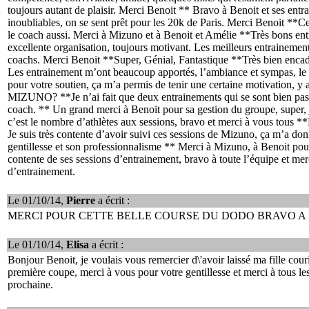
toujours autant de plaisir. Merci Benoit ** Bravo à Benoit et ses entr
inoubliables, on se sent prêt pour les 20k de Paris. Merci Benoit **Ce
le coach aussi. Merci à Mizuno et à Benoit et Amélie **Très bons ent
excellente organisation, toujours motivant. Les meilleurs entrainements
coachs. Merci Benoit **Super, Génial, Fantastique **Très bien encadr
Les entrainement m’ont beaucoup apportés, l’ambiance et sympas, le 
pour votre soutien, ça m’a permis de tenir une certaine motivation, y 
MIZUNO? **Je n’ai fait que deux entrainements qui se sont bien pass
coach. ** Un grand merci à Benoit pour sa gestion du groupe, super, 
c’est le nombre d’athlètes aux sessions, bravo et merci à vous tous
Je suis très contente d’avoir suivi ces sessions de Mizuno, ça m’a d
gentillesse et son professionnalisme ** Merci à Mizuno, à Benoit pour 
contente de ses sessions d’entrainement, bravo à toute l’équipe et merc
d’entrainement.
Le 01/10/14,
Pierre
a écrit :
MERCI POUR CETTE BELLE COURSE DU DODO BRAVO A
Le 01/10/14,
Elisa
a écrit :
Bonjour Benoit, je voulais vous remercier d\'avoir laissé ma fille cour
première coupe, merci à vous pour votre gentillesse et merci à tous l
prochaine.