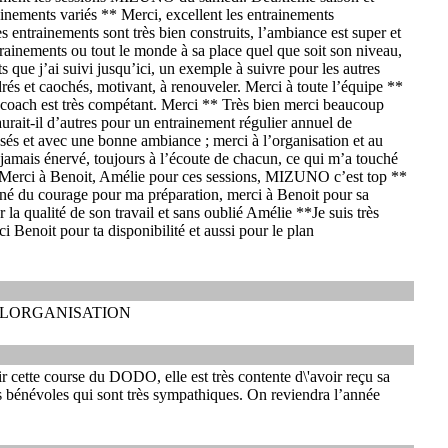
ainements variés ** Merci, excellent les entrainements
s entrainements sont très bien construits, l’ambiance est super et
rainements ou tout le monde à sa place quel que soit son niveau,
 que j’ai suivi jusqu’ici, un exemple à suivre pour les autres
és et caochés, motivant, à renouveler. Merci à toute l’équipe **
coach est très compétant. Merci ** Très bien merci beaucoup
aurait-il d’autres pour un entrainement régulier annuel de
és et avec une bonne ambiance ; merci à l’organisation et au
jamais énervé, toujours à l’écoute de chacun, ce qui m’a touché
 **Merci à Benoit, Amélie pour ces sessions, MIZUNO c’est top **
onné du courage pour ma préparation, merci à Benoit pour sa
la qualité de son travail et sans oublié Amélie **Je suis très
i Benoit pour ta disponibilité et aussi pour le plan
 LORGANISATION
ir cette course du DODO, elle est très contente d\'avoir reçu sa
es bénévoles qui sont très sympathiques. On reviendra l’année