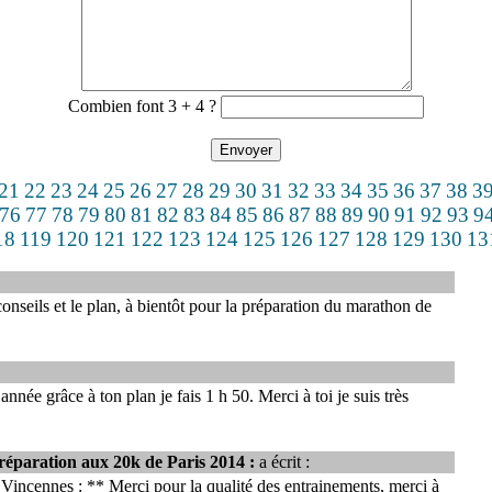
Combien font 3 + 4 ?
21
22
23
24
25
26
27
28
29
30
31
32
33
34
35
36
37
38
3
76
77
78
79
80
81
82
83
84
85
86
87
88
89
90
91
92
93
9
18
119
120
121
122
123
124
125
126
127
128
129
130
13
onseils et le plan, à bientôt pour la préparation du marathon de
nnée grâce à ton plan je fais 1 h 50. Merci à toi je suis très
éparation aux 20k de Paris 2014 :
a écrit :
 Vincennes : ** Merci pour la qualité des entrainements, merci à