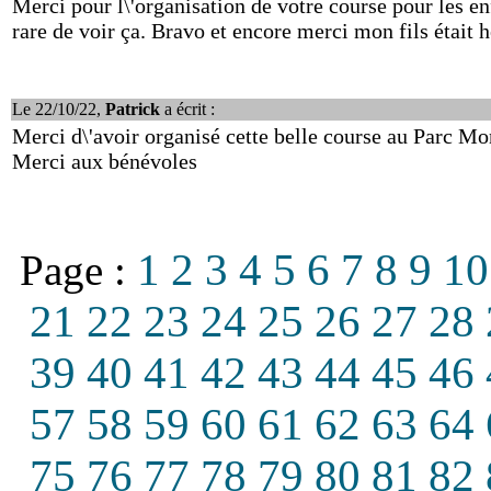
Merci pour l\'organisation de votre course pour les en
rare de voir ça. Bravo et encore merci mon fils était 
Le 22/10/22,
Patrick
a écrit :
Merci d\'avoir organisé cette belle course au Parc Mo
Merci aux bénévoles
1
2
3
4
5
6
7
8
9
10
Page :
21
22
23
24
25
26
27
28
39
40
41
42
43
44
45
46
57
58
59
60
61
62
63
64
75
76
77
78
79
80
81
82