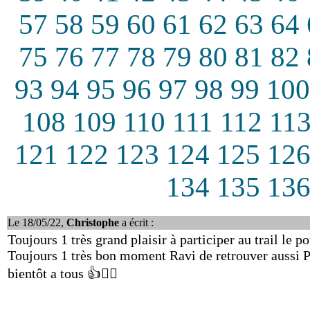
57
58
59
60
61
62
63
64
75
76
77
78
79
80
81
82
93
94
95
96
97
98
99
100
108
109
110
111
112
11
121
122
123
124
125
12
134
135
13
Le 18/05/22,
Christophe
a écrit :
Toujours 1 très grand plaisir à participer au trail le 
Toujours 1 très bon moment Ravi de retrouver aussi Pe
bientôt a tous 👍🏃‍♀️