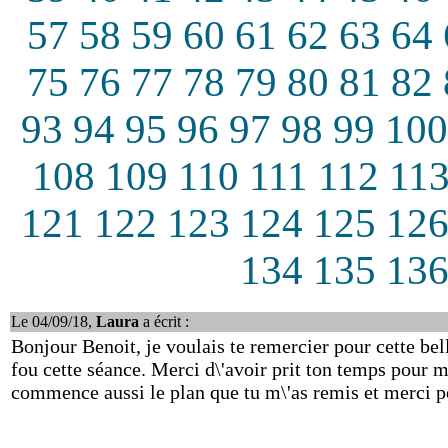
57
58
59
60
61
62
63
64
75
76
77
78
79
80
81
82
93
94
95
96
97
98
99
100
108
109
110
111
112
11
121
122
123
124
125
12
134
135
13
Le 04/09/18,
Laura
a écrit :
Bonjour Benoit, je voulais te remercier pour cette bel
fou cette séance. Merci d\'avoir prit ton temps pour 
commence aussi le plan que tu m\'as remis et merci po