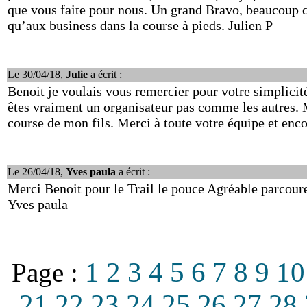
que vous faite pour nous. Un grand Bravo, beaucoup d
qu’aux business dans la course à pieds. Julien P
Le 30/04/18,
Julie
a écrit :
Benoit je voulais vous remercier pour votre simplicité
êtes vraiment un organisateur pas comme les autres. M
course de mon fils. Merci à toute votre équipe et enc
Le 26/04/18,
Yves paula
a écrit :
Merci Benoit pour le Trail le pouce Agréable parcoure
Yves paula
1
2
3
4
5
6
7
8
9
10
Page :
21
22
23
24
25
26
27
28