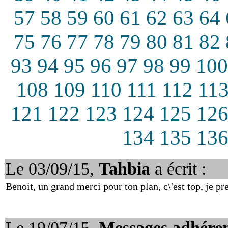
57
58
59
60
61
62
63
64
75
76
77
78
79
80
81
82
93
94
95
96
97
98
99
100
108
109
110
111
112
11
121
122
123
124
125
12
134
135
13
Le 03/09/15,
Tahbia
a écrit :
Benoit, un grand merci pour ton plan, c\'est top, je pr
Le 19/07/15,
Messages adhéren