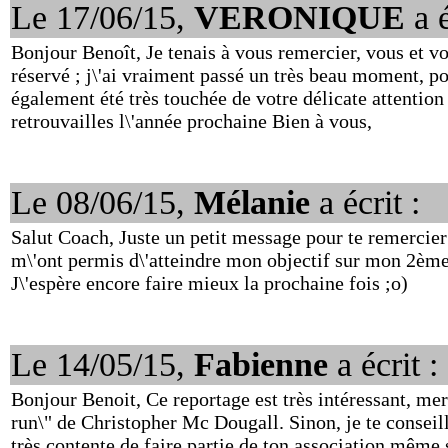
Le 17/06/15,
VERONIQUE
a é
Bonjour Benoît, Je tenais à vous remercier, vous et v
réservé ; j\'ai vraiment passé un très beau moment, pou
également été très touchée de votre délicate attentio
retrouvailles l\'année prochaine Bien à vous,
Le 08/06/15,
Mélanie
a écrit :
Salut Coach, Juste un petit message pour te remercier 
m\'ont permis d\'atteindre mon objectif sur mon 2èm
J\'espère encore faire mieux la prochaine fois ;o)
Le 14/05/15,
Fabienne
a écrit :
Bonjour Benoit, Ce reportage est très intéressant, mer
run\" de Christopher Mc Dougall. Sinon, je te conseille
très contente de faire partie de ton association même 