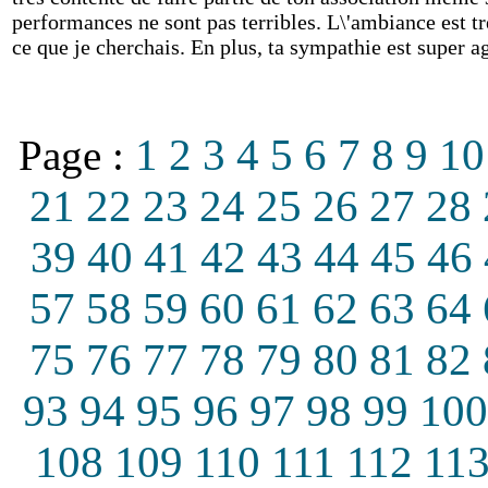
performances ne sont pas terribles. L\'ambiance est trè
ce que je cherchais. En plus, ta sympathie est super 
1
2
3
4
5
6
7
8
9
10
Page :
21
22
23
24
25
26
27
28
39
40
41
42
43
44
45
46
57
58
59
60
61
62
63
64
75
76
77
78
79
80
81
82
93
94
95
96
97
98
99
100
108
109
110
111
112
11