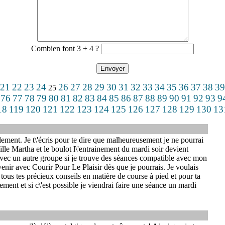
Combien font 3 + 4 ?
21
22
23
24
26
27
28
29
30
31
32
33
34
35
36
37
38
39
25
76
77
78
79
80
81
82
83
84
85
86
87
88
89
90
91
92
93
9
18
119
120
121
122
123
124
125
126
127
128
129
130
13
alement. Je t\'écris pour te dire que malheureusement je ne pourrai
ille Martha et le boulot l\'entrainement du mardi soir devient
 avec un autre groupe si je trouve des séances compatible avec mon
nir avec Courir Pour Le Plaisir dès que je pourrais. Je voulais
tous tes précieux conseils en matière de course à pied et pour ta
ment et si c\'est possible je viendrai faire une séance un mardi