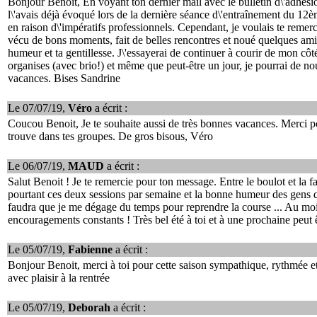
Bonjour Benoît, En voyant ton dernier mail avec le bulletin d\'adhési
l\'avais déjà évoqué lors de la dernière séance d\'entraînement du 12
en raison d\'impératifs professionnels. Cependant, je voulais te remerc
vécu de bons moments, fait de belles rencontres et noué quelques ami
humeur et ta gentillesse. J\'essayerai de continuer à courir de mon côté
organises (avec brio!) et même que peut-être un jour, je pourrai de no
vacances. Bises Sandrine
Le 07/07/19,
Véro
a écrit :
Coucou Benoit, Je te souhaite aussi de très bonnes vacances. Merci pou
trouve dans tes groupes. De gros bisous, Véro
Le 06/07/19,
MAUD
a écrit :
Salut Benoit ! Je te remercie pour ton message. Entre le boulot et la fa
pourtant ces deux sessions par semaine et la bonne humeur des gens qui
faudra que je me dégage du temps pour reprendre la course ... Au moi
encouragements constants ! Très bel été à toi et à une prochaine peut êt
Le 05/07/19,
Fabienne
a écrit :
Bonjour Benoit, merci à toi pour cette saison sympathique, rythmée et 
avec plaisir à la rentrée
Le 05/07/19,
Deborah
a écrit :