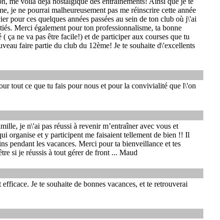
on, me voilà déjà nostalgique des entraînements! Ainsi que je te
ème, je ne pourrai malheureusement pas me réinscrire cette année
ier pour ces quelques années passées au sein de ton club où j\'ai
tiés. Merci également pour ton professionnalisme, ta bonne
 ( ça ne va pas être facile!) et de participer aux courses que tu
uveau faire partie du club du 12ème! Je te souhaite d\'excellents
r tout ce que tu fais pour nous et pour la convivialité que l\'on
mille, je n\'ai pas réussi à revenir m’entraîner avec vous et
 organise et y participent me faisaient tellement de bien !! Il
ns pendant les vacances. Merci pour ta bienveillance et tes
re si je réussis à tout gérer de front ... Maud
efficace. Je te souhaite de bonnes vacances, et te retrouverai