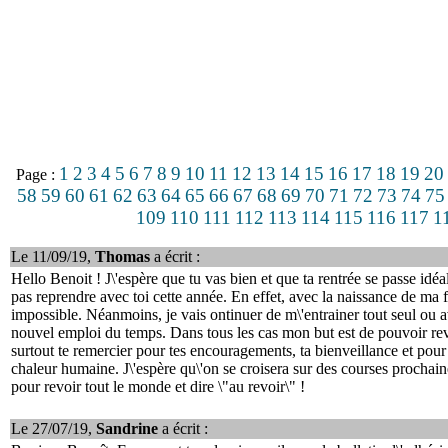
1
2
3
4
5
6
7
8
9
10
11
12
13
14
15
16
17
18
19
20
Page :
58
59
60
61
62
63
64
65
66
67
68
69
70
71
72
73
74
75
109
110
111
112
113
114
115
116
117
1
Le 11/09/19,
Thomas
a écrit :
Hello Benoit ! J\'espère que tu vas bien et que ta rentrée se passe idé
pas reprendre avec toi cette année. En effet, avec la naissance de ma f
impossible. Néanmoins, je vais ontinuer de m\'entrainer tout seul ou
nouvel emploi du temps. Dans tous les cas mon but est de pouvoir reve
surtout te remercier pour tes encouragements, ta bienveillance et pour 
chaleur humaine. J\'espère qu\'on se croisera sur des courses prochaine
pour revoir tout le monde et dire \"au revoir\" !
Le 27/07/19,
Sandrine
a écrit :