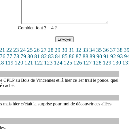
Combien font 3 + 4 ?
21
22
23
24
25
26
27
28
29
30
31
32
33
34
35
36
37
38
3
76
77
78
79
80
81
82
83
84
85
86
87
88
89
90
91
92
93
9
18
119
120
121
122
123
124
125
126
127
128
129
130
13
CPLP au Bois de Vincennes et là hier ce 1er trail le pouce, quel
té caché.
ais hier c\'était la surprise pour moi de découvrir ces allées
les.