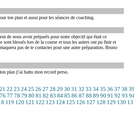
pour ton plan et aussi pour les séances de coaching.
 de nous avoir préparés pour notre objectif qui était ce
ont blessés lors de la course et tous les autres ont pu finir et
 maquera pas de te contacter pour une autre préparation. Bruno
on plan j\'ai battu mon record perso.
21
22
23
24
25
26
27
28
29
30
31
32
33
34
35
36
37
38
3
76
77
78
79
80
81
82
83
84
85
86
87
88
89
90
91
92
93
9
18
119
120
121
122
123
124
125
126
127
128
129
130
13