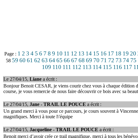
1
2
3
4
5
6
7
8
9
10
11
12
13
14
15
16
17
18
19
20
Page :
59
60
61
62
63
64
65
66
67
68
69
70
71
72
73
74
75
58
109
110
111
112
113
114
115
116
117
1
Le 27/04/15,
Liane
a écrit :
Bonjour Benoit CESAR, je viens courir chez vous à chaque édition de 
course, je vous remercie de nous faire découvrir ce bois avec sa beau
Le 27/04/15,
Jane - TRAIL LE POUCE
a écrit :
Un grand merci à vous pour ce parcours, je cours souvent à Vincennes m
magnifiques. Merci à toute l\'équipe
Le 27/04/15,
Jacqueline - TRAIL LE POUCE
a écrit :
Benoit merci d’avoir crée ce trail magnifique, merci à tous les bénévo