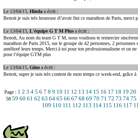
Le 13/04/15,
Hinda
a écrit :
Benoit je suis très heureuse d\'avoir fini ce marathon de Paris, merci 
Le 13/04/15,
L'équipe G T M Plus
a écrit :
Benoit, Au nom du team G T M, nous voulions te remercier sincèrement
marathon de Paris 2015, sur le groupe de 42 personnes, 2 personnes se s
amélioré leurs temps. Merci à toi pour ton professionnalisme et on ne
pour l’équipe GTM plus
Le 13/04/15,
Gino
a écrit :
Benoit, super je suis très content de mon temps ce week-end, grâce à t
1
2
3
4
5
6
7
8
9
10
11
12
13
14
15
16
17
18
19
20
Page :
59
60
61
62
63
64
65
66
67
68
69
70
71
72
73
74
75
58
109
110
111
112
113
114
115
116
117
1