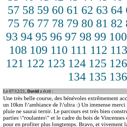
57
58
59
60
61
62
63
64
75
76
77
78
79
80
81
82
93
94
95
96
97
98
99
100
108
109
110
111
112
11
121
122
123
124
125
12
134
135
13
Le 07/12/21,
David
a écrit :
Une très belle course, des bénévoles extrêmement acc
un 10km l\'ambiance de l\'ultra :) Un immense merci à
pluie ne saurai ternir. Le parcours est très bien constr
parties \"roulantes\" et le cadre du bois de Vincenne
pour en profiter plus longtemps. Bravo, et vivement l