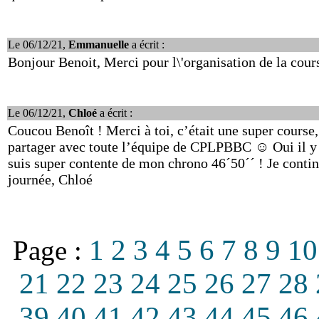
Le 06/12/21,
Emmanuelle
a écrit :
Bonjour Benoit, Merci pour l\'organisation de la course
Le 06/12/21,
Chloé
a écrit :
Coucou Benoît ! Merci à toi, c’était une super course, 
partager avec toute l’équipe de CPLPBBC ☺️ Oui il y a
suis super contente de mon chrono 46´50´´ ! Je contin
journée, Chloé
1
2
3
4
5
6
7
8
9
10
Page :
21
22
23
24
25
26
27
28
39
40
41
42
43
44
45
46